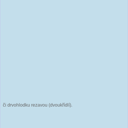
či drvohlodku rezavou (dvoukřídlí).