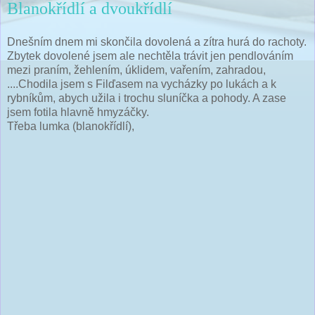
Blanokřídlí a dvoukřídlí
Dnešním dnem mi skončila dovolená a zítra hurá do rachoty.
Zbytek dovolené jsem ale nechtěla trávit jen pendlováním
mezi praním, žehlením, úklidem, vařením, zahradou,
....Chodila jsem s Filďasem na vycházky po lukách a k
rybníkům, abych užila i trochu sluníčka a pohody. A zase
jsem fotila hlavně hmyzáčky.
Třeba lumka (blanokřídlí),